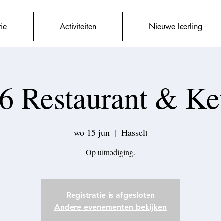
tie
Activiteiten
Nieuwe leerling
6 Restaurant & K
wo 15 jun
  |  
Hasselt
Op uitnodiging.
Registratie is afgesloten
Andere evenementen bekijken