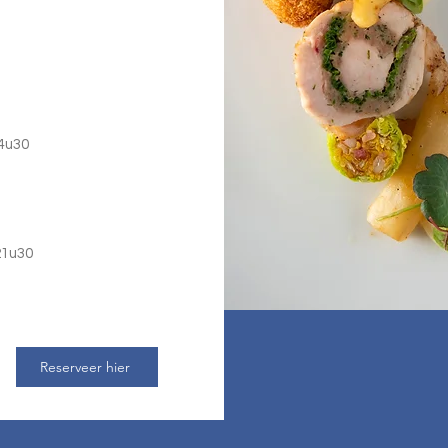
14u30
 21u30
Reserveer hier