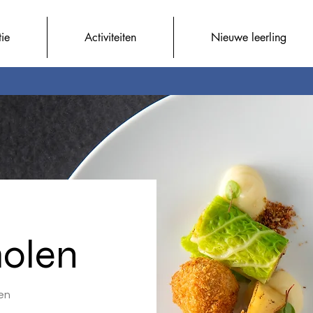
tie
Activiteiten
Nieuwe leerling
molen
len