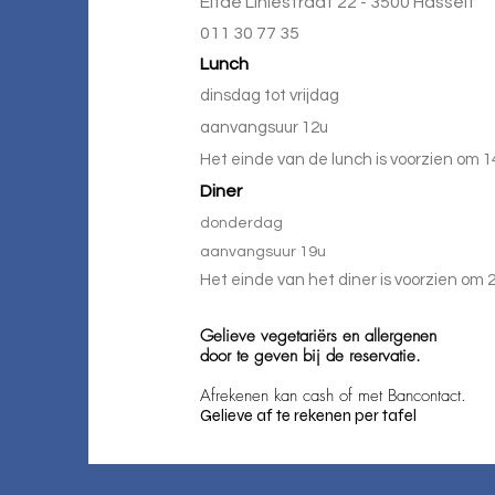
Elfde Liniestraat 22 - 3500 Hasselt
011 30 77 35
Lunch
dins
dag tot vrijd
ag
aanvangsuur 12u
Het einde van de lunch is voorzien om 
Diner
donderdag
aanvangsuur 19u
Het einde van het diner is voorzien om
Gelieve vegetariërs en allergenen
door te geven bij de reservatie.
Afrekenen kan cash of met Bancontact.
Gelieve af te rekenen per tafel