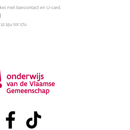
nkel met bancontact en U-card.
N
12.15u tot 17u