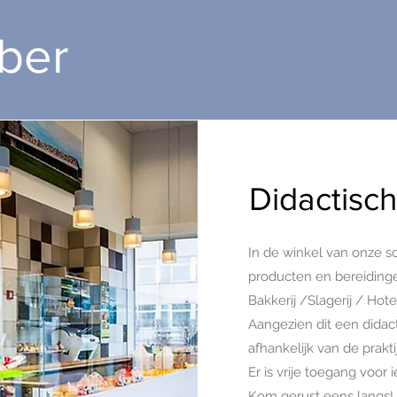
ber
Didactisc
In de winkel van onze s
producten en bereiding
Bakkerij /Slagerij / Hot
Aangezien dit een didact
afhankelijk van de prakti
Er is vrije toegang voor 
Kom gerust eens langs!