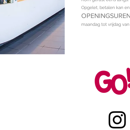
Opgelet, betalen kan e
OPENINGSURE
maandag tot vrijdag van 
Elfde Liniestraat 22
3500 Hasselt
011 30 77 30
eceptie@hotelschoolhasselt.be