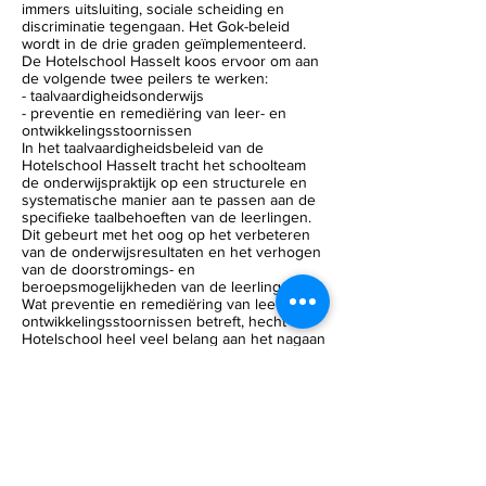
immers uitsluiting, sociale scheiding en
discriminatie tegengaan. Het Gok-beleid
wordt in de drie graden geïmplementeerd.
De Hotelschool Hasselt koos ervoor om aan
de volgende twee peilers te werken:
- taalvaardigheidsonderwijs
- preventie en remediëring van leer- en
ontwikkelingsstoornissen
In het taalvaardigheidsbeleid van de
Hotelschool Hasselt tracht het schoolteam
de onderwijspraktijk op een structurele en
systematische manier aan te passen aan de
specifieke taalbehoeften van de leerlingen.
Dit gebeurt met het oog op het verbeteren
van de onderwijsresultaten en het verhogen
van de doorstromings- en
beroepsmogelijkheden van de leerlingen.
Wat preventie en remediëring van leer- en
ontwikkelingsstoornissen betreft, hecht de
Hotelschool heel veel belang aan het nagaan
van de ontwikkeling van de leerlingen op
cognitief, socio-emotioneel, motivationeel en
vakoverschrijdend vlak. Dit proberen we te
bereiken door te werken aan een positief
school- en klasklimaat, onze lesinhouden te
laten aansluiten bij de leefwereld van de
jongeren en de leerlingen aan te zetten om
actief te participeren in het klas- en