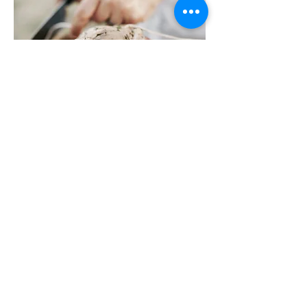
Praktische informatie
Duur van de opleiding
: 1 schooljaar
Toelatingsvoorwaarden
: geen, maar er zijn
opleidingen die raakvlakken hebben en
een logische vooropleiding zijn zoals de
opleidingen in slagerij en horeca.
Inschrijvingen
:
leerlingensecretariaat@hotelschoolhasselt.
be
Contact:
Voor meer informatie, contacteer
ons via :