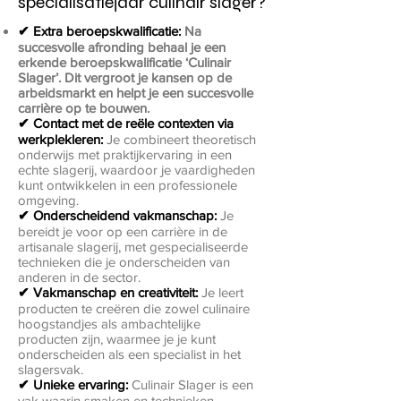
specialisatiejaar culinair slager?
✔ Extra beroepskwalificatie:
Na
succesvolle afronding behaal je een
erkende beroepskwalificatie ‘Culinair
Slager’. Dit vergroot je kansen op de
arbeidsmarkt en helpt je een succesvolle
carrière op te bouwen.
✔ Contact met de reële contexten via
werkplekleren:
Je combineert theoretisch
onderwijs met praktijkervaring in een
echte slagerij, waardoor je vaardigheden
kunt ontwikkelen in een professionele
omgeving.
✔ Onderscheidend vakmanschap:
Je
bereidt je voor op een carrière in de
artisanale slagerij, met gespecialiseerde
technieken die je onderscheiden van
anderen in de sector.
✔ Vakmanschap en creativiteit:
Je leert
producten te creëren die zowel culinaire
hoogstandjes als ambachtelijke
producten zijn, waarmee je je kunt
onderscheiden als een specialist in het
slagersvak.
✔ Unieke ervaring:
Culinair Slager is een
vak waarin smaken en technieken