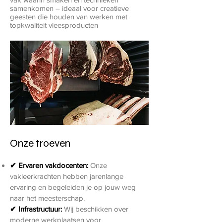
samenkomen – ideaal voor creatieve
geesten die houden van werken met
topkwaliteit vleesproducten
Onze troeven
✔ Ervaren vakdocenten:
Onze
vakleerkrachten hebben jarenlange
ervaring en begeleiden je op jouw weg
naar het meesterschap.
✔ Infrastructuur:
Wij beschikken over
moderne werkplaatsen voor