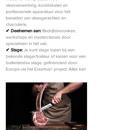
vleesverwerking, kooklokalen en
professionele apparatuur voor het
bereiden van vleesgerechten en
charcuterie.
✔ Deelnemen aan:
Bedrijfsbezoeken,
workshops en masterclasses door
specialisten in het vak.
✔ Stage:
Je kunt stage lopen bij een
bekende slager/traiteur of kiezen voor een
buitenlandse stage, gefinancierd door
Europa via het Erasmus+ project. Alles kan