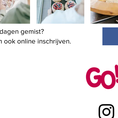
dagen gemist?
 ook online inschrijven.
Elfde Liniestraat 22
3500 Hasselt
011 30 77 30
eceptie@hotelschoolhasselt.be