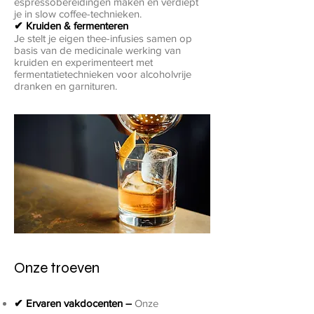
espressobereidingen maken en verdiept
je in slow coffee-technieken.
✔ Kruiden & fermenteren
Je stelt je eigen thee-infusies samen op
basis van de medicinale werking van
kruiden en experimenteert met
fermentatietechnieken voor alcoholvrije
dranken en garnituren.
Onze troeven
✔ Ervaren vakdocenten –
Onze