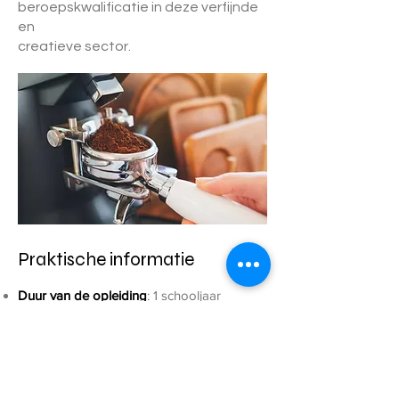
beroepskwalificatie in deze verfijnde
en
creatieve sector.
Praktische informatie
Duur van de opleiding
: 1 schooljaar
Toelatingsvoorwaarden
: geen, maar er zijn
opleidingen die raakvlakken hebben en
een logische
vooropleiding zijn zoals Horeca of
restaurant & keuken.