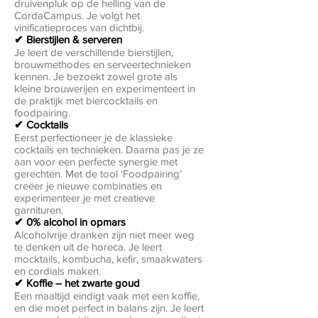
druivenpluk op de helling van de
CordaCampus. Je volgt het
vinificatieproces van dichtbij.
✔ Bierstijlen & serveren
Je leert de verschillende bierstijlen,
brouwmethodes en serveertechnieken
kennen. Je bezoekt zowel grote als
kleine brouwerijen en experimenteert in
de praktijk met biercocktails en
foodpairing.
✔ Cocktails
Eerst perfectioneer je de klassieke
cocktails en technieken. Daarna pas je ze
aan voor een perfecte synergie met
gerechten. Met de tool ‘Foodpairing’
creëer je nieuwe combinaties en
experimenteer je met creatieve
garnituren.
✔ 0% alcohol in opmars
Alcoholvrije dranken zijn niet meer weg
te denken uit de horeca. Je leert
mocktails, kombucha, kefir, smaakwaters
en cordials maken.
✔ Koffie – het zwarte goud
Een maaltijd eindigt vaak met een koffie,
en die moet perfect in balans zijn. Je leert