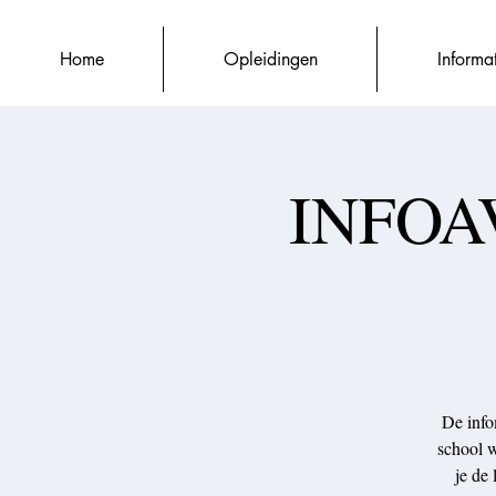
Home
Opleidingen
Informa
INFOAV
De info
school w
je de 