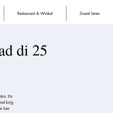
Restaurant & Winkel
Duaal leren
d di 25
nden. De
raf krijg
one kan