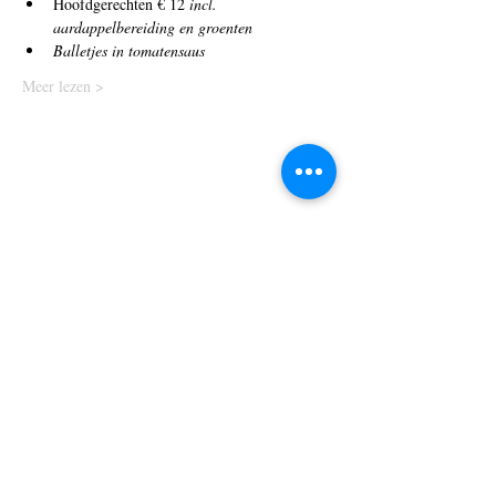
Hoofdgerechten € 12 
incl. 
aardappelbereiding en groenten 
Balletjes in tomatensaus 
Meer lezen >
Elfde Liniestraat 22
3500 Hasselt